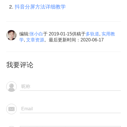
抖音分屏方法详细教学
编辑:
张小白
于
2019-01-15
供稿于
多轨道
,
实用教
学
,
文章资源
。最后更新时间：2020-06-17
我要评论