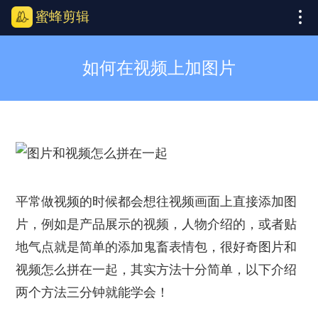
蜜蜂剪辑
如何在视频上加图片
平常做视频的时候都会想往视频画面上直接添加图
片，例如是产品展示的视频，人物介绍的，或者贴
地气点就是简单的添加鬼畜表情包，很好奇图片和
视频怎么拼在一起，其实方法十分简单，以下介绍
两个方法三分钟就能学会！