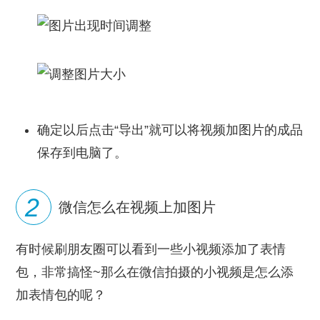
确定以后点击“导出”就可以将视频加图片的成品
保存到电脑了。
微信怎么在视频上加图片
有时候刷朋友圈可以看到一些小视频添加了表情
包，非常搞怪~那么在微信拍摄的小视频是怎么添
加表情包的呢？