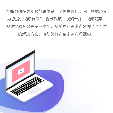
蜜蜂剪辑在线视频剪辑像是一个创意孵化空间，根据场景
为您提供视频转GIF、视频截取、视频合并、视频裁剪、
视频提取音频等专业功能，从单独的需求点延伸至全方位
的解决方案，协助您打造更多创意短视频。