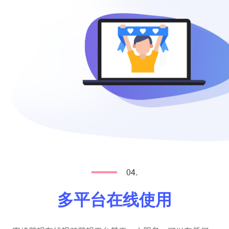
04.
多平台在线使用