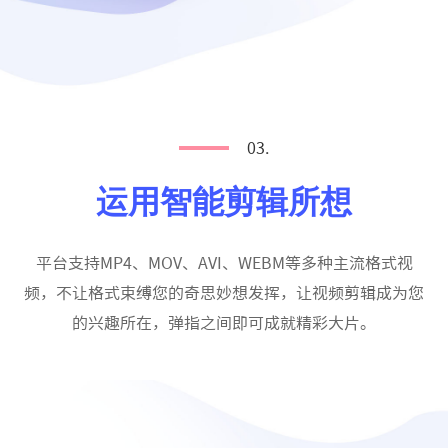
03.
运用智能剪辑所想
平台支持MP4、MOV、AVI、WEBM等多种主流格式视
频，不让格式束缚您的奇思妙想发挥，让视频剪辑成为您
的兴趣所在，弹指之间即可成就精彩大片。