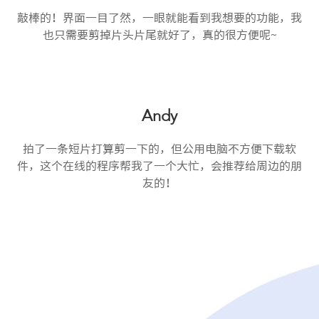
敲棒的！界面一目了然，一眼就能看到我想要的功能，我
也只需要剪掉片头片尾就好了，真的很方便呢~
Andy
拍了一条短片打算剪一下的，但公用电脑不方便下载软
件，这个在线的程序帮我了一个大忙，会推荐给周边的朋
友的！