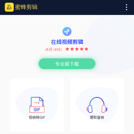
蜜蜂剪辑
在线视频剪辑
点评 (498)
专业版下载
视频转GIF
提取音频