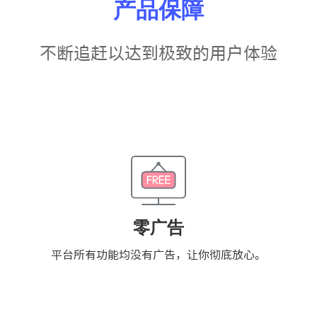
产品保障
不断追赶以达到极致的用户体验
零广告
平台所有功能均没有广告，让你彻底放心。