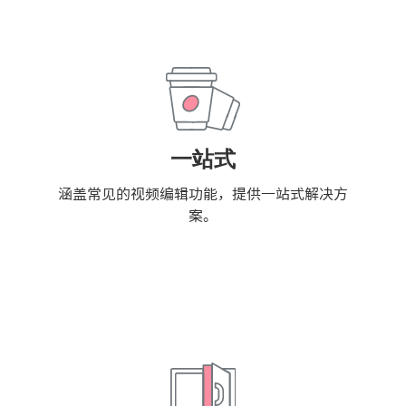
一站式
涵盖常见的视频编辑功能，提供一站式解决方
案。