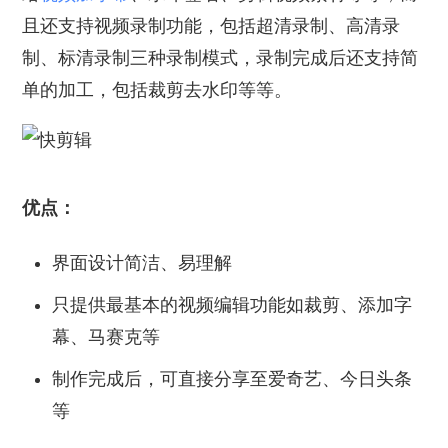
且还支持视频录制功能，包括超清录制、高清录
制、标清录制三种录制模式，录制完成后还支持简
单的加工，包括裁剪去水印等等。
优点：
界面设计简洁、易理解
只提供最基本的视频编辑功能如裁剪、添加字
幕、马赛克等
制作完成后，可直接分享至爱奇艺、今日头条
等