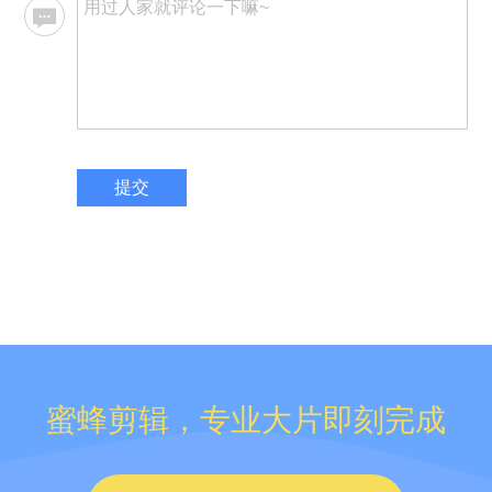
提交
蜜蜂剪辑，专业大片即刻完成