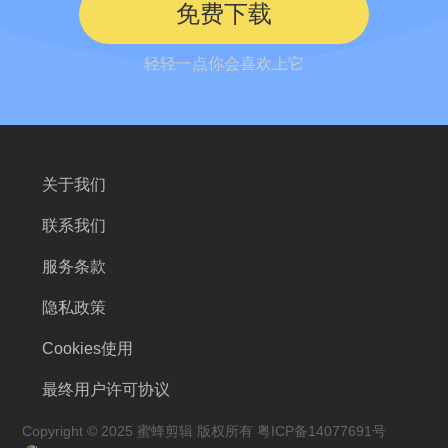
免费下载
轻轻一点你会喜欢上它
关于我们
联系我们
服务条款
隐私政策
Cookies使用
最终用户许可协议
Copyright © 2025 蜜蜂剪辑 版权所有
粤ICP备14077691号