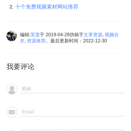
十个免费视频素材网站推荐
编辑:
芙蕖
于
2019-04-28
供稿于
文章资源
,
视频合
并
,
资源推荐
。最后更新时间：2022-12-30
我要评论