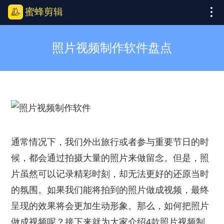
蜜蜂剪辑
照片视频制作软件盘点
通常情况下，我们外出旅行或者参与重要节日的时
候，都会通过拍摄大量的照片来做留念。但是，照
片虽然可以记录精彩时刻，却无法更好的还原当时
的氛围。如果我们能将拍到的照片做成视频，最终
呈现的效果将会更加生动形象。那么，如何把照片
做成视频呢？接下来就为大家介绍4款照片视频制