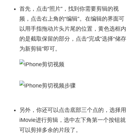
首先，点击“照片”，找到你需要剪辑的视
频，点击右上角的“编辑”。在编辑的界面可
以用手指拖动片头片尾的位置，黄色选框内
的是截取保留的部分，点击“完成”选择“储存
为新剪辑”即可。
另外，你还可以点击底部三个点的，选择用
iMovie进行剪辑，选中左下角第一个按钮就
可以剪掉多余的片段了。