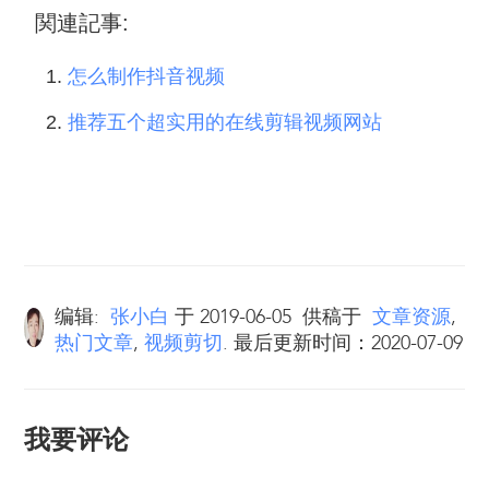
関連記事:
怎么制作抖音视频
推荐五个超实用的在线剪辑视频网站
编辑:
张小白
于
2019-06-05
供稿于
文章资源
,
热门文章
,
视频剪切
. 最后更新时间：2020-07-09
我要评论