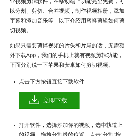
业视频剪辑软件，在移动端上功能完全免费，可
以分割、剪切、合并视频，制作视频相册，添加
字幕和添加音乐等。以下介绍用蜜蜂剪辑如何剪
切视频。
如果只需要剪掉视频的片头和片尾的话，无需额
外下载App，我们的手机上就有视频剪辑功能，
下面分别说一下苹果和安卓如何剪切视频。
点击下方按钮直接下载软件。
立即下载
打开软件，选择添加你的视频，选中轨道上
的视频，拖拽分割线的位置，点击“分割”按