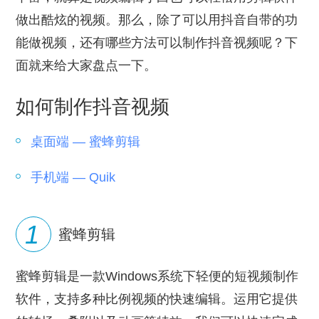
做出酷炫的视频。那么，除了可以用抖音自带的功
能做视频，还有哪些方法可以制作抖音视频呢？下
面就来给大家盘点一下。
如何制作抖音视频
桌面端 — 蜜蜂剪辑
手机端 — Quik
蜜蜂剪辑
蜜蜂剪辑是一款Windows系统下轻便的短视频制作
软件，支持多种比例视频的快速编辑。运用它提供