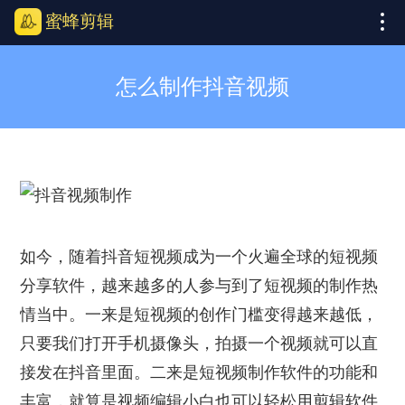
蜜蜂剪辑
怎么制作抖音视频
如今，随着抖音短视频成为一个火遍全球的短视频
分享软件，越来越多的人参与到了短视频的制作热
情当中。一来是短视频的创作门槛变得越来越低，
只要我们打开手机摄像头，拍摄一个视频就可以直
接发在抖音里面。二来是短视频制作软件的功能和
丰富，就算是视频编辑小白也可以轻松用剪辑软件