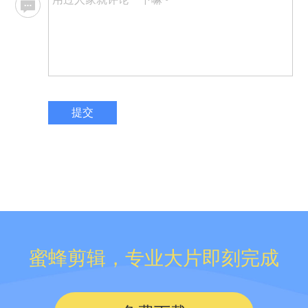
提交
蜜蜂剪辑，专业大片即刻完成